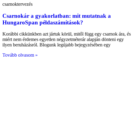
csarnoktervezés
Csarnokár a gyakorlatban: mit mutatnak a
HungaroSpan példaszámítások?
Korábbi cikkünkben azt jártuk körül, mitől függ egy csarnok ára, és
miért nem érdemes egyetlen négyzetméterár alapján dönteni egy
ilyen beruházásról. Blogunk legújabb bejegyzésében egy
Tovább olvasom »