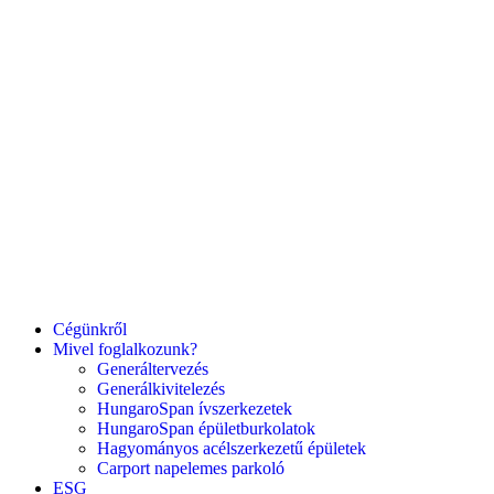
Cégünkről
Mivel foglalkozunk?
Generáltervezés
Generálkivitelezés
HungaroSpan ívszerkezetek
HungaroSpan épületburkolatok
Hagyományos acélszerkezetű épületek
Carport napelemes parkoló
ESG