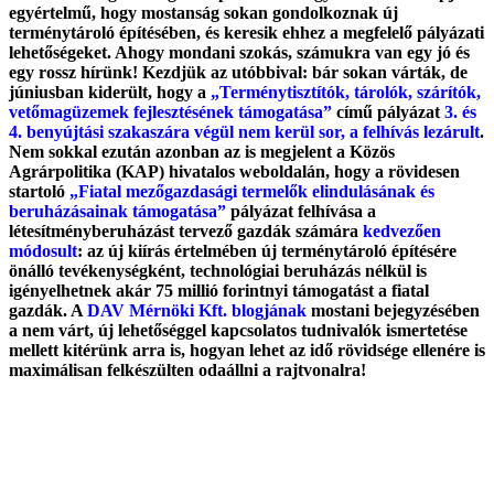
egyértelmű, hogy mostanság sokan gondolkoznak új
terménytároló építésében, és keresik ehhez a megfelelő pályázati
lehetőségeket. Ahogy mondani szokás, számukra van egy jó és
egy rossz hírünk! Kezdjük az utóbbival: bár sokan várták, de
júniusban kiderült, hogy a
„Terménytisztítók, tárolók, szárítók,
vetőmagüzemek fejlesztésének támogatása”
című pályázat
3. és
4. benyújtási szakaszára végül nem kerül sor, a felhívás lezárult
.
Nem sokkal ezután azonban az is megjelent a Közös
Agrárpolitika (KAP) hivatalos weboldalán, hogy a rövidesen
startoló
„Fiatal mezőgazdasági termelők elindulásának és
beruházásainak támogatása”
pályázat felhívása a
létesítményberuházást tervező gazdák számára
kedvezően
módosult
: az új kiírás értelmében új terménytároló építésére
önálló tevékenységként, technológiai beruházás nélkül is
igényelhetnek akár 75 millió forintnyi támogatást a fiatal
gazdák. A
DAV Mérnöki Kft. blogjának
mostani bejegyzésében
a nem várt, új lehetőséggel kapcsolatos tudnivalók ismertetése
mellett kitérünk arra is, hogyan lehet az idő rövidsége ellenére is
maximálisan felkészülten odaállni a rajtvonalra!