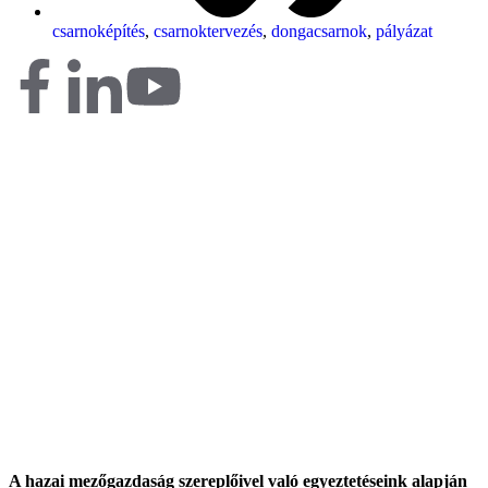
csarnoképítés
,
csarnoktervezés
,
dongacsarnok
,
pályázat
A hazai mezőgazdaság szereplőivel való egyeztetéseink alapján