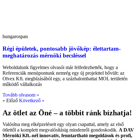
hungarospan
Régi épületek, pontosabb jövőkép: élettartam-
meghatározás mérnöki becsléssel
Weboldalunk figyelmes olvasói már felfedezhették, hogy a
Referenciák menüpontunk nemrég egy új projekttel bővült: az
Olvex Kft. megbízásából egy, a százhalombattai MOL területén
működő vállalkozás
Tovább olvasom »
« Előző
Következő »
Az ötlet az Öné – a többit ránk bízhatja!
Valósítsa meg elképzeléseit egy olyan csapattal, amely az első
ötlettől a komplett megvalósításig mindenről gondoskodik.
A DAV
Mérnöki Kft.-nél innovatív, fenntartható megoldások és profi,