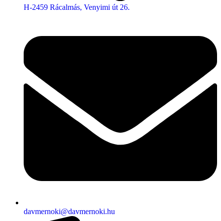
H-2459 Rácalmás, Venyimi út 26.
davmernoki@davmernoki.hu