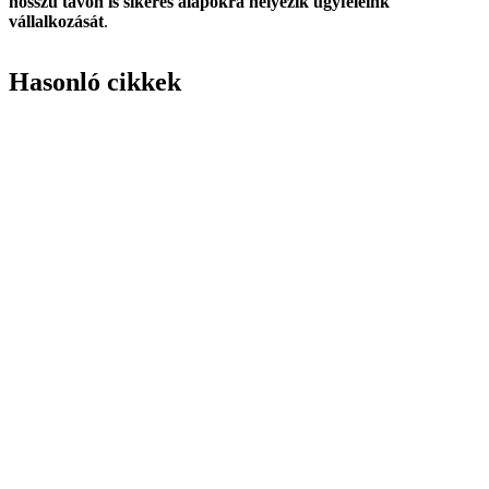
hosszú távon is sikeres alapokra helyezik ügyfeleink
vállalkozását
.
Hasonló cikkek