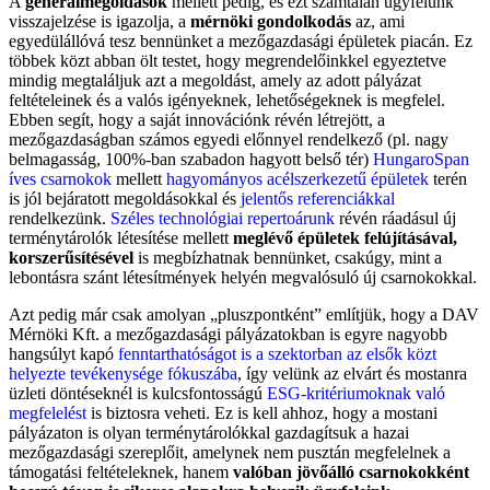
A
generálmegoldások
mellett pedig, és ezt számtalan ügyfelünk
visszajelzése is igazolja, a
mérnöki gondolkodás
az, ami
egyedülállóvá tesz bennünket a mezőgazdasági épületek piacán. Ez
többek közt abban ölt testet, hogy megrendelőinkkel egyeztetve
mindig megtaláljuk azt a megoldást, amely az adott pályázat
feltételeinek és a valós igényeknek, lehetőségeknek is megfelel.
Ebben segít, hogy a saját innovációnk révén létrejött, a
mezőgazdaságban számos egyedi előnnyel rendelkező (pl. nagy
belmagasság, 100%-ban szabadon hagyott belső tér)
HungaroSpan
íves csarnokok
mellett
hagyományos acélszerkezetű épületek
terén
is jól bejáratott megoldásokkal és
jelentős referenciákkal
rendelkezünk.
Széles technológiai repertoárunk
révén ráadásul új
terménytárolók létesítése mellett
meglévő épületek felújításával,
korszerűsítésével
is megbízhatnak bennünket, csakúgy, mint a
lebontásra szánt létesítmények helyén megvalósuló új csarnokokkal.
Azt pedig már csak amolyan „pluszpontként” említjük, hogy a DAV
Mérnöki Kft. a mezőgazdasági pályázatokban is egyre nagyobb
hangsúlyt kapó
fenntarthatóságot is a szektorban az elsők közt
helyezte tevékenysége fókuszába
, így velünk az elvárt és mostanra
üzleti döntéseknél is kulcsfontosságú
ESG-kritériumoknak való
megfelelést
is biztosra veheti. Ez is kell ahhoz, hogy a mostani
pályázaton is olyan terménytárolókkal gazdagítsuk a hazai
mezőgazdasági szereplőit, amelynek nem pusztán megfelelnek a
támogatási feltételeknek, hanem
valóban jövőálló csarnokokként