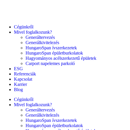
Cégünkről
Mivel foglalkozunk?
Generáltervezés
Generálkivitelezés
HungaroSpan ívszerkezetek
HungaroSpan épületburkolatok
Hagyományos acélszerkezetű épületek
Carport napelemes parkoló
ESG
Referenciák
Kapcsolat
Karrier
Blog
Cégünkről
Mivel foglalkozunk?
Generáltervezés
Generálkivitelezés
HungaroSpan ívszerkezetek
HungaroSpan épületburkolatok