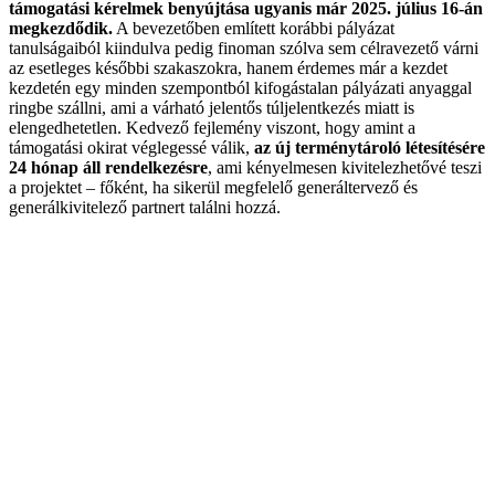
támogatási kérelmek benyújtása ugyanis már 2025. július 16-án
megkezdődik.
A bevezetőben említett korábbi pályázat
tanulságaiból kiindulva pedig finoman szólva sem célravezető várni
az esetleges későbbi szakaszokra, hanem érdemes már a kezdet
kezdetén egy minden szempontból kifogástalan pályázati anyaggal
ringbe szállni, ami a várható jelentős túljelentkezés miatt is
elengedhetetlen. Kedvező fejlemény viszont, hogy amint a
támogatási okirat véglegessé válik,
az új terménytároló létesítésére
24 hónap áll rendelkezésre
, ami kényelmesen kivitelezhetővé teszi
a projektet – főként, ha sikerül megfelelő generáltervező és
generálkivitelező partnert találni hozzá.