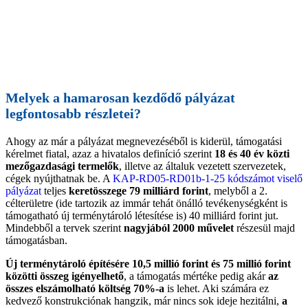
Melyek a hamarosan kezdődő pályázat
legfontosabb részletei?
Ahogy az már a pályázat megnevezéséből is kiderül, támogatási
kérelmet fiatal, azaz a hivatalos definíció szerint
18 és 40 év közti
mezőgazdasági termelők
, illetve az általuk vezetett szervezetek,
cégek nyújthatnak be. A
KAP-RD05-RD01b-1-25 kódszámot viselő
pályázat
teljes
keretösszege 79 milliárd forint
, melyből a 2.
célterületre (ide tartozik az immár tehát önálló tevékenységként is
támogatható új terménytároló létesítése is) 40 milliárd forint jut.
Mindebből a tervek szerint
nagyjából 2000 művelet
részesül majd
támogatásban.
Új terménytároló építésére 10,5 millió forint és 75 millió forint
közötti összeg igényelhető
, a támogatás mértéke pedig akár
az
összes elszámolható költség 70%-a
is lehet. Aki számára ez
kedvező konstrukciónak hangzik, már nincs sok ideje hezitálni,
a