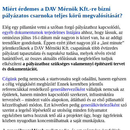
Miért érdemes a DAV Mérnök Kft.-re bízni
pályázatos csarnoka teljes körű megvalósítását?
Elég egy pillantást vetni a szóban forgó pályázathoz kapcsolódó,
egyéb dokumentumok terjedelmes listájára
ahhoz, hogy lássuk, az
ominózus július 16-i dátum már nagyon is közel van, ha az addigi
teendőkre gondolunk. Éppen ezért jöhet nagyon jól a „last minute”
jelentkezőknek a DAV Mérnöki Kft. csapatának több évtizedes
pályázati tapasztalata és naprakész tudása, melyek révén rövid
határidővel, az összes aktuális előírásnak megfelelően tudjuk
elkészíteni
a pályázathoz szükséges valamennyi építészeti tervet
és dokumentációt.
Cégünk
pedig nemcsak a startvonalra segít odaállni, hanem egészen
a célig végigkíséri megbízóit! Ennek keretében jelentős
referenciákkal rendelkező
generáltervezőként
vállaljuk nemcsak az
épületek, hanem minden kapcsolódó szerkezet, infrastruktúra
tervezését – mindezt valós alapokon, átlátható és az első pillanattól
kézzelfogható módon. Ezt követően pedig
generálkivitelezőként
szó
szerint a legelső lépésektől az utolsóig minden folyamatot
egykézben tartva hozzuk tető alá a projektet úgy, hogy ügyfeleink
közben nyugodtan koncentrálhatnak a saját munkájukra.